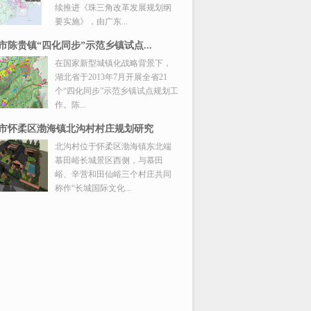
续推进《珠三角改革发展规划纲
要实施》，由广东...
市陈贵镇“四化同步”示范乡镇试点...
在国家新型城镇化战略背景下，
湖北省于2013年7月开展全省21
个“四化同步”示范乡镇试点规划工
作。陈...
市怀柔区渤海镇北沟村村庄规划研究
北沟村位于怀柔区渤海镇东北端
慕田峪长城景区西侧，与慕田
峪、辛营和田仙峪三个村庄共同
称作“长城国际文化...