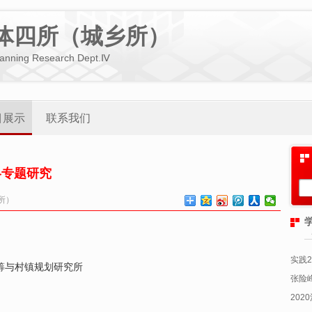
体四所（城乡所）
lanning Research Dept.Ⅳ
目展示
联系我们
略专题研究
所）
实践
筹与村镇规划研究所
张险
202