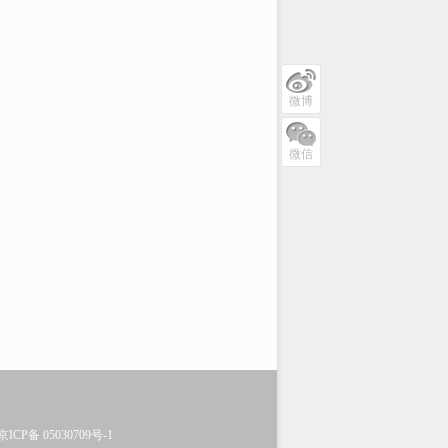
微博
微信
京ICP备 05030709号-1